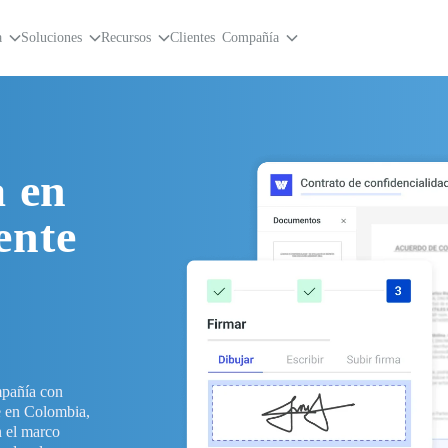
a
Soluciones
Recursos
Clientes
Compañía
a en
ente
pañía con
le en Colombia,
n el marco