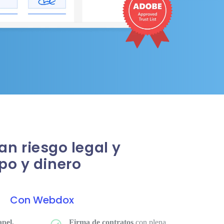
n riesgo legal y
po y dinero
Con Webdox
apel,
Firma de contratos
con plena