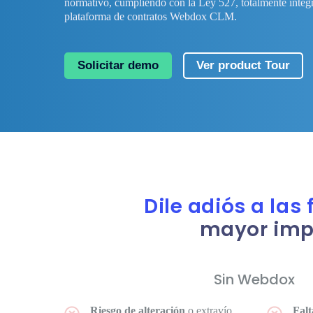
normativo, cumpliendo con la Ley 527, totalmente integr
plataforma de contratos Webdox CLM.
Solicitar demo
Ver product Tour
Dile adiós a las
mayor impa
Sin Webdox
Riesgo de alteración
o extravío
Falt