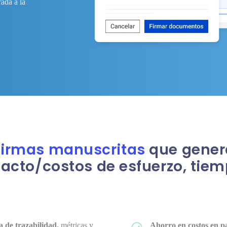
ada a la
 firmas manuscritas
que genera
cto/costos de esfuerzo, tiem
a de trazabilidad,
métricas y
Ahorro en costos en p