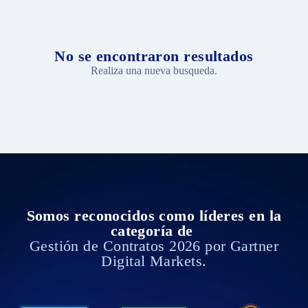
Sector Público
Compliance
Educación
Administrativo
Salud y Bienestar
No se encontraron resultados
Comercial
Realiza una nueva busqueda.
Logística
Unidades de negocio
Agroindustria
Fidelización y Servicios
Inmobiliaria
Inversiones
Somos reconocidos como líderes en la
categoría de
Gestión de Contratos 2026 por Gartner
Digital Markets.