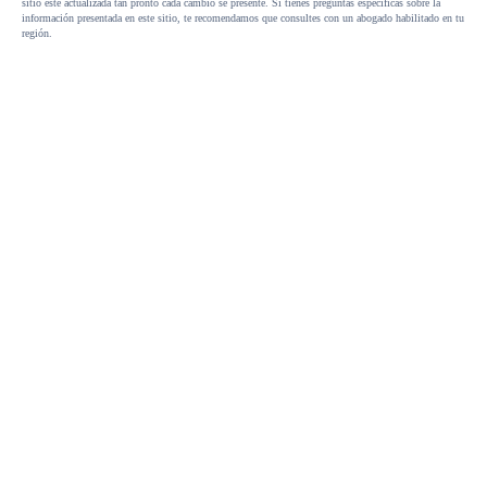
sitio este actualizada tan pronto cada cambio se presente. Si tienes preguntas específicas sobre la
información presentada en este sitio, te recomendamos que consultes con un abogado habilitado en tu
región.