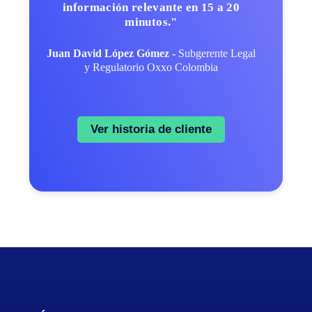
información relevante en 15 a 20
minutos."
Juan David López Gómez -
Subgerente Legal
y Regulatorio Oxxo Colombia
Ver historia de cliente