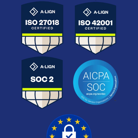
ISO 27018
ISO 42001
Protección de datos
Gobernanza ética y
personales alineada con
transparente de la
GDPR.
inteligencia artificial.
SOC 2
AICPA SOC
Auditoría de seguridad,
Auditoría Instituto
disponibilidad y
Americano de
confidencialidad. SOC 2
Contadores Públicos
tipo 1 y 2.
Certificados
GDPR