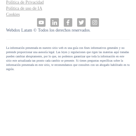
Política de Privacidad
Política de uso de IA
Cookies
Webdox Latam © Todos los derechos reservados.
La información presentada en nuestro sitio web es una guía con fines informativos generales y no
pretende proporcionar una asesoría legal. Las leyes y regulaciones que rigen las materias aquí tratadas
pueden cambiar abruptamente, por lo que, no podemos garantizar que toda la información en este
sitio este actualizada tan pronto cada cambio se presente. Si tienes preguntas específicas sobre la
información presentada en este sitio, te recomendamos que consultes con un abogado habilitado en tu
región.