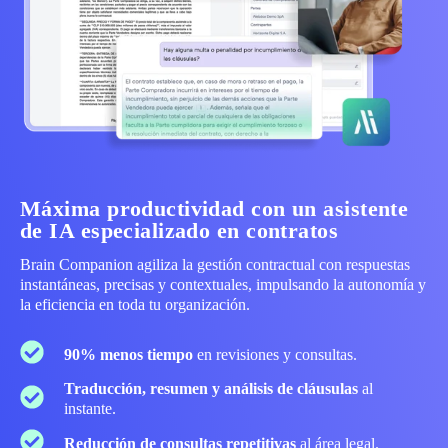
Máxima productividad con un asistente
de IA especializado en contratos
Brain Companion agiliza la gestión contractual con respuestas
instantáneas, precisas y contextuales, impulsando la autonomía y
la eficiencia en toda tu organización.
90% menos tiempo
en revisiones y consultas.
Traducción, resumen y análisis de cláusulas
al
instante.
Reducción de consultas repetitivas
al área legal.