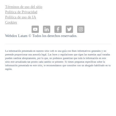
Términos de uso del sitio
Política de Privacidad
Política de uso de IA
Cookies
Webdox Latam © Todos los derechos reservados.
La información presentada en nuestro sitio web es una guía con fines informativos generales y no
pretende proporcionar una asesoría legal. Las leyes y regulaciones que rigen las materias aquí tratadas
pueden cambiar abruptamente, por lo que, no podemos garantizar que toda la información en este
sitio este actualizada tan pronto cada cambio se presente. Si tienes preguntas específicas sobre la
información presentada en este sitio, te recomendamos que consultes con un abogado habilitado en tu
región.