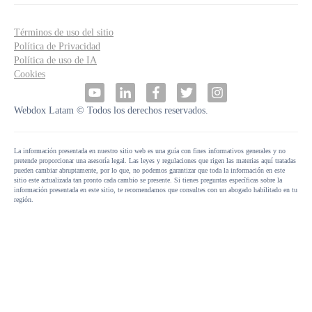
Términos de uso del sitio
Política de Privacidad
Política de uso de IA
Cookies
Webdox Latam © Todos los derechos reservados.
La información presentada en nuestro sitio web es una guía con fines informativos generales y no
pretende proporcionar una asesoría legal. Las leyes y regulaciones que rigen las materias aquí tratadas
pueden cambiar abruptamente, por lo que, no podemos garantizar que toda la información en este
sitio este actualizada tan pronto cada cambio se presente. Si tienes preguntas específicas sobre la
información presentada en este sitio, te recomendamos que consultes con un abogado habilitado en tu
región.