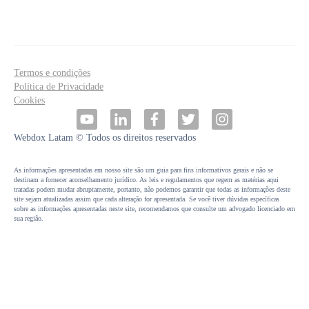
Termos e condições
Política de Privacidade
Cookies
Webdox Latam ©
Todos os direitos reservados
As informações apresentadas em nosso site são um guia para fins informativos gerais e não se
destinam a fornecer aconselhamento jurídico. As leis e regulamentos que regem as matérias aqui
tratadas podem mudar abruptamente, portanto, não podemos garantir que todas as informações deste
site sejam atualizadas assim que cada alteração for apresentada. Se você tiver dúvidas específicas
sobre as informações apresentadas neste site, recomendamos que consulte um advogado licenciado em
sua região.