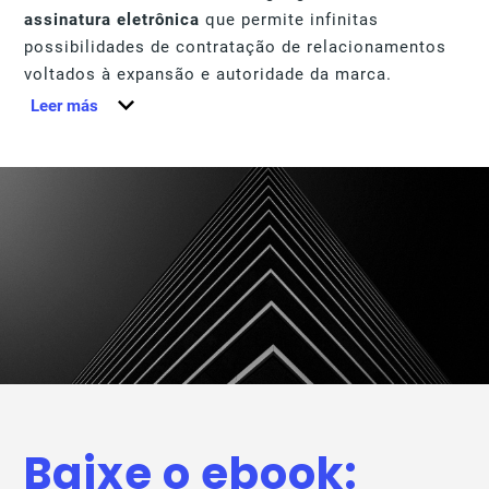
assinatura
eletrônica
que permite infinitas
possibilidades de contratação de relacionamentos
voltados à expansão e autoridade da marca.
Leer más
A
automatização
dos processos contratuais
simplifica e acelera as negociações, além de
proteger sua empresa de problemas de
comunicação entre as partes e desalinhamento dos
principais marcos contratuais e conformidades.
Baixe o ebook: