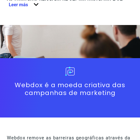
Os contratos deixaram de ser um obstáculo e se
Leer más
tornaram uma ferramenta ágil que deixa a sua
empresa sempre um passo à frente da concorrência.
Além de autonomia, o software de gestão de
contratos
Webdox
entrega o controle e segurança
necessários para um departamento que depende de
relacionamentos e comunicação.
Webdox é a moeda criativa das
campanhas de marketing
Webdox remove as barreiras geográficas através da