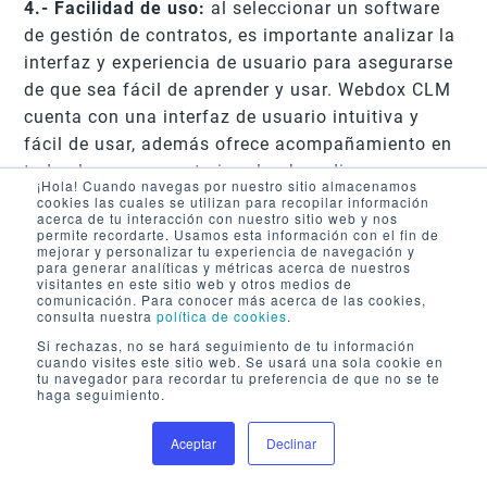
4.- Facilidad de uso:
al seleccionar un software
de gestión de contratos, es importante analizar la
interfaz y experiencia de usuario para asegurarse
de que sea fácil de aprender y usar. Webdox CLM
cuenta con una interfaz de usuario intuitiva y
fácil de usar, además ofrece acompañamiento en
todo el proceso posterior al onboarding.
¡Hola! Cuando navegas por nuestro sitio almacenamos
cookies las cuales se utilizan para recopilar información
acerca de tu interacción con nuestro sitio web y nos
5. Soporte y servicio al cliente:
verificar si el
permite recordarte. Usamos esta información con el fin de
mejorar y personalizar tu experiencia de navegación y
proveedor del software CLM ofrece soporte y
para generar analíticas y métricas acerca de nuestros
servicio al cliente, es crítico. ¿Hay soporte
visitantes en este sitio web y otros medios de
comunicación. Para conocer más acerca de las cookies,
técnico disponible para ayudar con preguntas o
consulta nuestra
política de cookies
.
problemas?.
Si rechazas, no se hará seguimiento de tu información
cuando visites este sitio web. Se usará una sola cookie en
tu navegador para recordar tu preferencia de que no se te
Webdox CLM cuenta con un equipo de soporte
haga seguimiento.
local contiuno con conocimiento de la
idiosincrasia de cada país. El equipo de expertos
Aceptar
Declinar
Agendar Demo
está disponible para ayudar a resolver