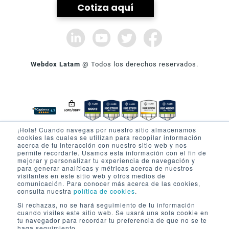
Cotiza aquí
Webdox Latam
@ Todos los derechos reservados.
¡Hola! Cuando navegas por nuestro sitio almacenamos
cookies las cuales se utilizan para recopilar información
SOBRE WEBDOX
PRODUCTO
acerca de tu interacción con nuestro sitio web y nos
permite recordarte. Usamos esta información con el fin de
mejorar y personalizar tu experiencia de navegación y
Quienes Somos
Firma electrónica
para generar analíticas y métricas acerca de nuestros
visitantes en este sitio web y otros medios de
Nuestros Partners
Seguridad
comunicación. Para conocer más acerca de las cookies,
consulta nuestra
política de cookies
.
Prensa
Privacidad Portal
Si rechazas, no se hará seguimiento de tu información
Términos y condiciones
AYUDA
cuando visites este sitio web. Se usará una sola cookie en
tu navegador para recordar tu preferencia de que no se te
Trabaja con nosotros
Lecturas
haga seguimiento.