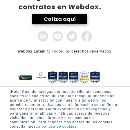
contratos en Webdox.
Cotiza aquí
Webdox Latam
@ Todos los derechos reservados.
¡Hola! Cuando navegas por nuestro sitio almacenamos
cookies las cuales se utilizan para recopilar información
SOBRE WEBDOX
PRODUCTO
acerca de tu interacción con nuestro sitio web y nos
permite recordarte. Usamos esta información con el fin de
Quienes Somos
Firma electrónica
mejorar y personalizar tu experiencia de navegación y
para generar analíticas y métricas acerca de nuestros
Nuestros Partners
Seguridad
visitantes en este sitio web y otros medios de
comunicación. Para conocer más acerca de las cookies,
Prensa
Privacidad Portal
consulta nuestra
política de cookies
.