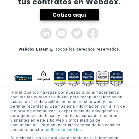
tus contratos en Webdox.
Cotiza aquí
Webdox Latam
@ Todos los derechos reservados.
¡Hola! Cuando navegas por nuestro sitio almacenamos
cookies las cuales se utilizan para recopilar información
SOBRE WEBDOX
PRODUCTO
acerca de tu interacción con nuestro sitio web y nos
permite recordarte. Usamos esta información con el fin de
Quienes Somos
Firma electrónica
mejorar y personalizar tu experiencia de navegación y
para generar analíticas y métricas acerca de nuestros
Nuestros Partners
Seguridad
visitantes en este sitio web y otros medios de
comunicación. Para conocer más acerca de las cookies,
Prensa
Privacidad Portal
consulta nuestra
política de cookies
.
Términos y condiciones
AYUDA
Si rechazas, no se hará seguimiento de tu información