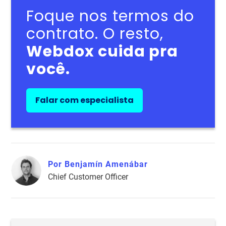
Foque nos termos do
contrato. O resto,
Webdox cuida pra
você.
Falar com especialista
Por Benjamín Amenábar
Chief Customer Officer