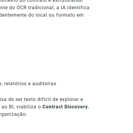
ontexto do contrato e estruturando
te do OCR tradicional, a IA identifica
ndentemente do local ou formato em
 relatórios e auditorias
a de ser texto difícil de explorar e
ao BI, viabiliza o
Contract Discovery
,
organização.