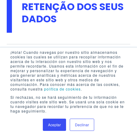
RETENÇÃO DOS SEUS
DADOS
¡Hola! Cuando navegas por nuestro sitio almacenamos
A
cookies las cuales se utilizan para recopilar información
WEBDOX
tratará seus
dados pessoais
enquanto forem
acerca de tu interacción con nuestro sitio web y nos
necessários
para cumprir a
finalidade para a qual foram
permite recordarte. Usamos esta información con el fin de
mejorar y personalizar tu experiencia de navegación y
coletados
.
para generar analíticas y métricas acerca de nuestros
visitantes en este sitio web y otros medios de
comunicación. Para conocer más acerca de las cookies,
Lembramos que, sempre que a
base legal
que legitima o
consulta nuestra
política de cookies
.
tratamento for o
Si rechazas, no se hará seguimiento de tu información
seu consentimento
, você poderá
cuando visites este sitio web. Se usará una sola cookie en
exercer seus direitos
como
retificação, cancelamento
tu navegador para recordar tu preferencia de que no se te
haga seguimiento.
ou bloqueio
, salvo se houver
fundamento legal
que nos
permita manter seus
dados pessoais
.
Aceptar
Declinar