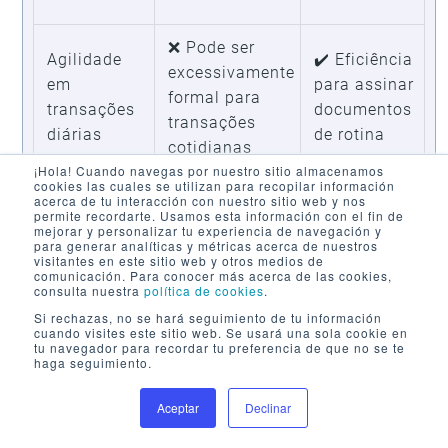
❌ Pode ser
Agilidade
✔️ Eficiência
excessivamente
em
para assinar
formal para
transações
documentos
transações
diárias
de rotina
cotidianas
¡Hola! Cuando navegas por nuestro sitio almacenamos
cookies las cuales se utilizan para recopilar información
acerca de tu interacción con nuestro sitio web y nos
Processos
✔️ Garantia de
❌ Menos
permite recordarte. Usamos esta información con el fin de
de longo
validade
adequada
mejorar y personalizar tu experiencia de navegación y
para generar analíticas y métricas acerca de nuestros
prazo, como
durante todo o
para
visitantes en este sitio web y otros medios de
comunicación. Para conocer más acerca de las cookies,
contratos
período do
contratos de
consulta nuestra
política de cookies
.
complexos
contrato
longo prazo
Si rechazas, no se hará seguimiento de tu información
cuando visites este sitio web. Se usará una sola cookie en
tu navegador para recordar tu preferencia de que no se te
haga seguimiento.
Aceptar
Declinar
Agendar Demo