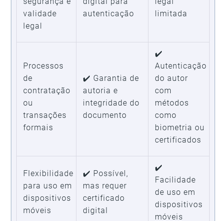
segurança e
digital para
legal
validade
autenticação
limitada
legal
✔️
Processos
Autenticação
de
✔️ Garantia de
do autor
contratação
autoria e
com
ou
integridade do
métodos
transações
documento
como
formais
biometria ou
certificados
✔️
Flexibilidade
✔️ Possível,
Facilidade
para uso em
mas requer
de uso em
dispositivos
certificado
dispositivos
móveis
digital
móveis