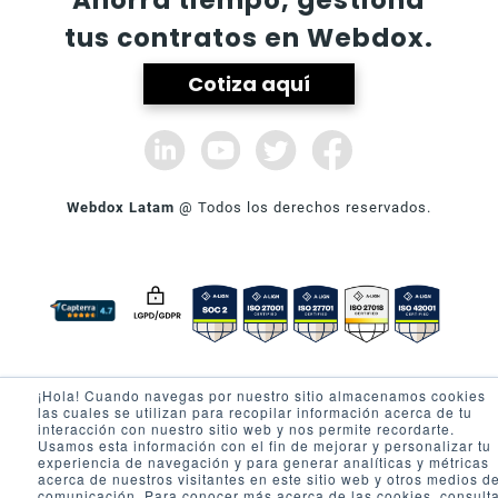
Ahorra tiempo, gestiona
tus contratos en Webdox.
Cotiza aquí
Webdox Latam
@ Todos los derechos reservados.
SOBRE WEBDOX
PRODUCTO
¡Hola! Cuando navegas por nuestro sitio almacenamos cookies
las cuales se utilizan para recopilar información acerca de tu
Quienes Somos
Firma electrónica
interacción con nuestro sitio web y nos permite recordarte.
Usamos esta información con el fin de mejorar y personalizar tu
Nuestros Partners
Seguridad
experiencia de navegación y para generar analíticas y métricas
acerca de nuestros visitantes en este sitio web y otros medios d
Prensa
Privacidad Portal
comunicación. Para conocer más acerca de las cookies, consult