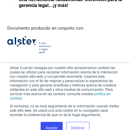
gerencia legal...¡y más!
Documento producido en conjunto con:
¡Hola! Cuando navegas por nuestro sitio almacenamos cookies las
cuales se utilizan para recopilar información acerca de tu interacción
con nuestro sitio web y nos permite recordarte. Usamos esta
información con el fin de mejorar y personalizar tu experiencia de
navegación y para generar analíticas y métricas acerca de nuestros
visitantes en este sitio web y otros medios de comunicación. Para
Las compañias líderes en la
conocer más acerca de las cookies, consulta nuestra
política de
región ya digitalizan sus
cookies
.
procesos de contratación con
Si rechazas, no se hará seguimiento de tu información cuando visites
este sitio web. Se usará una sola cookie en tu navegador para
Webdox
recordar tu preferencia de que no se te haga seguimiento.
Aceptar
Declinar